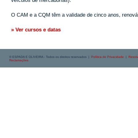
veículos de mercadorias).
O CAM e a CQM têm a validade de cinco anos, renová
» Ver cursos e datas
© ESPADA E OLIVEIRA - Todos os direitos reservados |
Política de Privacidade
|
Resolu
Reclamações